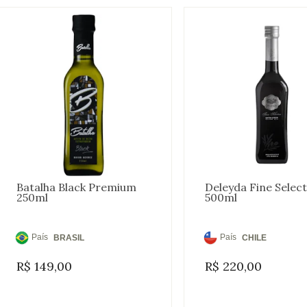
Batalha Black Premium
Deleyda Fine Selec
250ml
500ml
País
País
BRASIL
CHILE
de
de
R$
149,00
R$
220,00
Origem:
Origem: