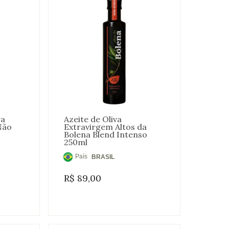
ra
Azeite de Oliva
Não
Extravirgem Altos da
Bolena Blend Intenso
250ml
País
BRASIL
de
R$
89,00
Origem: