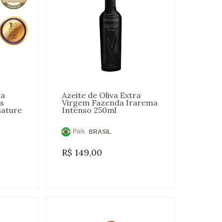
ra
Azeite de Oliva Extra
s
Virgem Fazenda Irarema
nature
Intenso 250ml
País
BRASIL
de
R$
149,00
Origem: