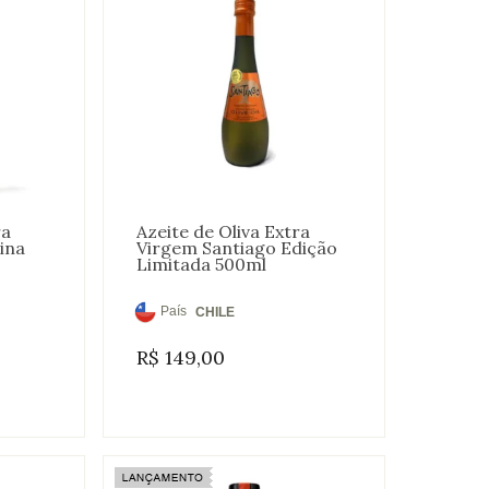
ra
Azeite de Oliva Extra
ina
Virgem Santiago Edição
Limitada 500ml
País
CHILE
de
R$
149,00
Origem: