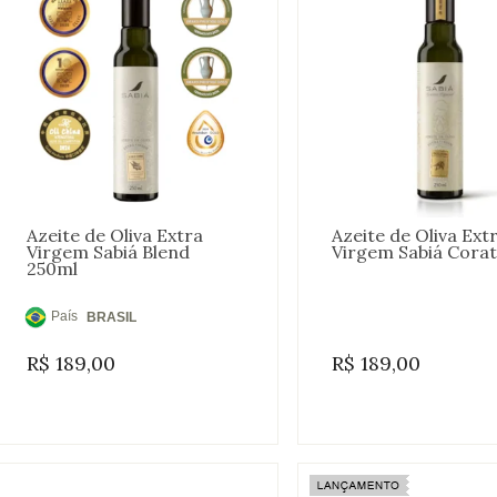
Azeite de Oliva Extra
Azeite de Oliva Ext
Virgem Sabiá Blend
Virgem Sabiá Corat
250ml
País
BRASIL
de
R$
189,00
R$
189,00
Origem: