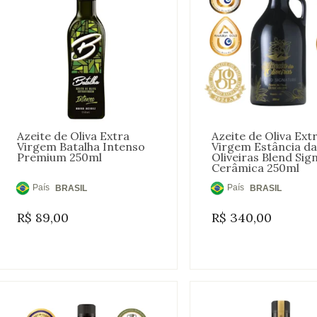
Azeite de Oliva Extra
Azeite de Oliva Ext
Virgem Batalha Intenso
Virgem Estância da
Premium 250ml
Oliveiras Blend Sig
Cerâmica 250ml
País
País
BRASIL
BRASIL
de
de
R$
89,00
R$
340,00
Origem:
Origem: