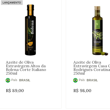
Azeite de Oliva
Azeite de Oliva
Extravirgem Altos da
Extravirgem Casa G
Bolena Corte Italiano
Rodrigues Coratin
250ml
250ml
País
País
BRASIL
BRASIL
de
de
R$
89,00
R$
98,00
Origem:
Origem: