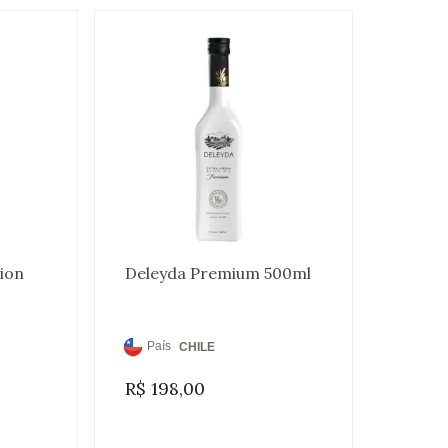
tion
Deleyda Premium 500ml
País
CHILE
de
R$
198,00
Origem: