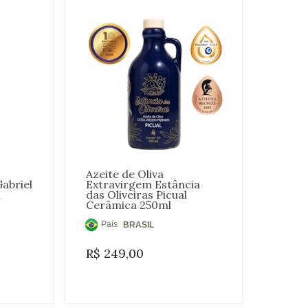
Azeite de Oliva
abriel
Extravirgem Estância
a
das Oliveiras Picual
Cerâmica 250ml
País
BRASIL
de
R$
249,00
Origem: