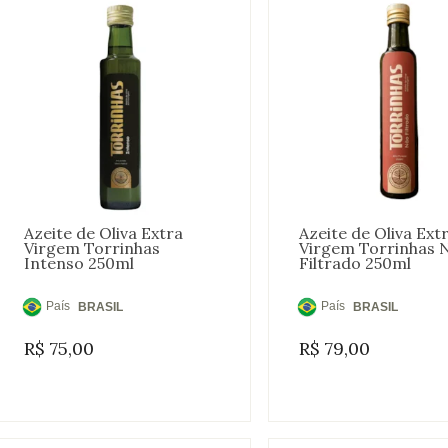
Azeite de Oliva Extra
Azeite de Oliva Ext
Virgem Torrinhas
Virgem Torrinhas 
Intenso 250ml
Filtrado 250ml
País
País
BRASIL
BRASIL
de
de
R$
75,00
R$
79,00
Origem:
Origem: