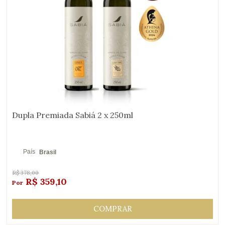
Dupla Premiada Sabiá 2 x 250ml
País
Brasil
de
Origem:
R$
378,00
R$
359,10
COMPRAR