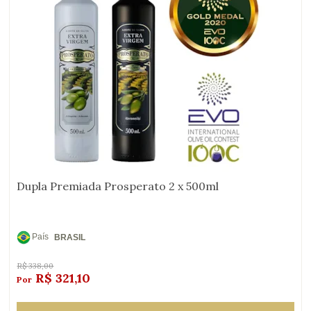
Dupla Premiada Prosperato 2 x 500ml
País
BRASIL
de
Origem:
R$
338,00
R$
321,10