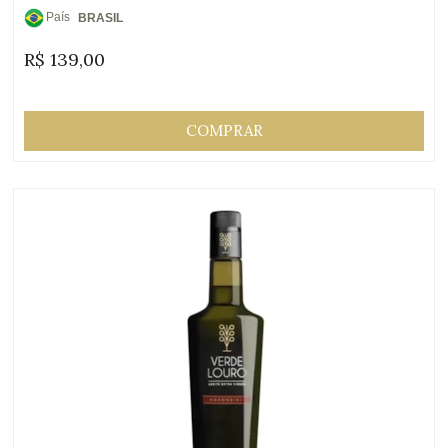
País
BRASIL
de
R$
139,00
Origem:
COMPRAR