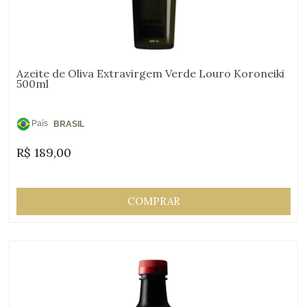
Azeite de Oliva Extravirgem Verde Louro Koroneiki
500ml
País
BRASIL
de
R$
189,00
Origem:
COMPRAR