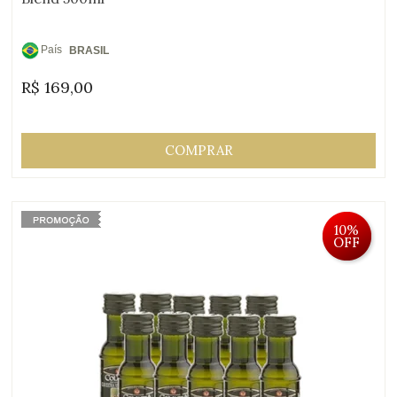
País
BRASIL
de
R$
169,00
Origem:
COMPRAR
10%
OFF