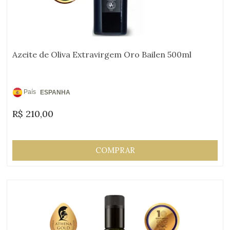
Azeite de Oliva Extravirgem Oro Bailen 500ml
País
ESPANHA
de
R$
210,00
Origem:
COMPRAR