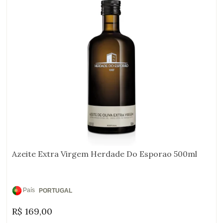
Azeite Extra Virgem Herdade Do Esporao 500ml
País
PORTUGAL
de
R$
169,00
Origem: