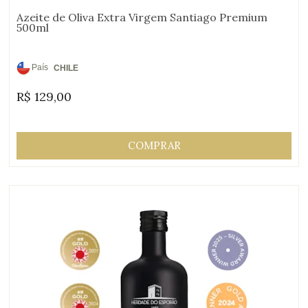
Azeite de Oliva Extra Virgem Santiago Premium
500ml
País
CHILE
de
R$
129,00
Origem:
COMPRAR