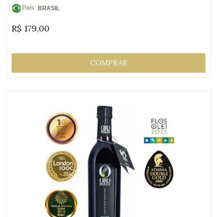
País
BRASIL
de
R$
179,00
Origem:
COMPRAR