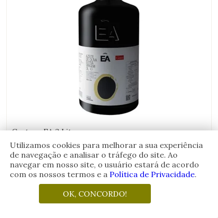
Cartuxa EA 3 Litros
Utilizamos cookies para melhorar a sua experiência
de navegação e analisar o tráfego do site. Ao
navegar em nosso site, o usuário estará de acordo
País
PORTUGAL
com os nossos termos e a
Política de Privacidade
.
de
R$
510,00
Origem:
OK, CONCORDO!