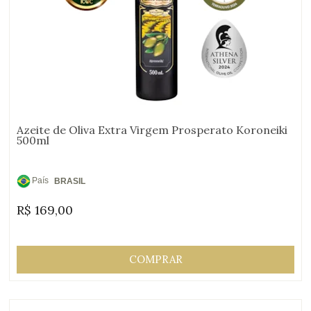
Azeite de Oliva Extra Virgem Prosperato Koroneiki
500ml
País
BRASIL
de
R$
169,00
Origem:
COMPRAR