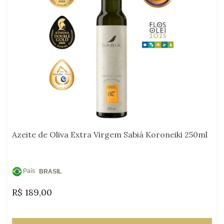
Azeite de Oliva Extra Virgem Sabiá Koroneiki 250ml
País
BRASIL
de
R$
189,00
Origem: