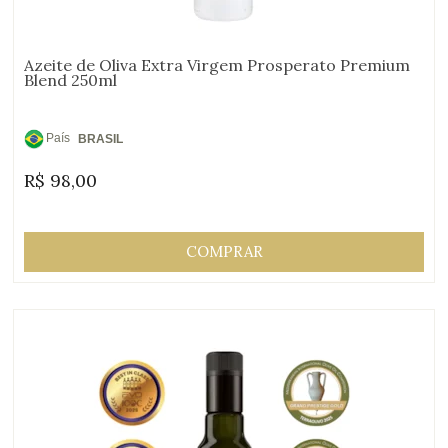
Azeite de Oliva Extra Virgem Prosperato Premium
Blend 250ml
País
BRASIL
de
R$
98,00
Origem:
COMPRAR