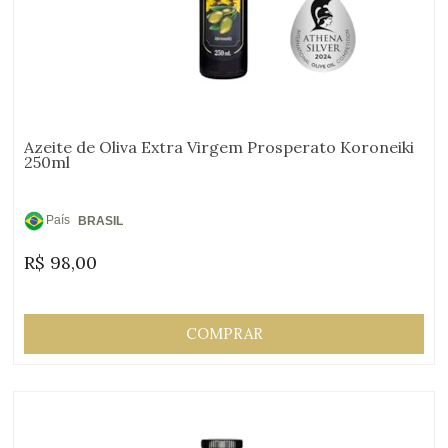
Azeite de Oliva Extra Virgem Prosperato Koroneiki
250ml
País
BRASIL
de
R$
98,00
Origem:
COMPRAR