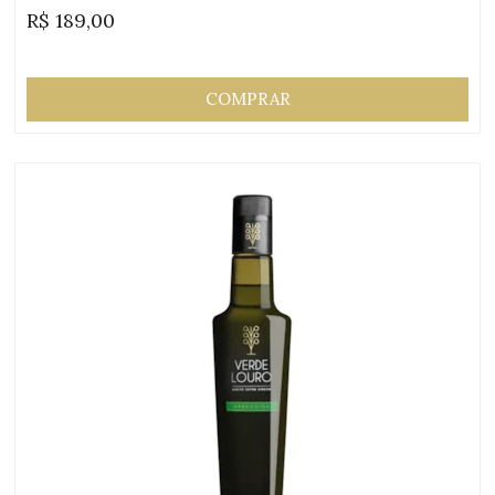
R$
189,00
Origem:
COMPRAR