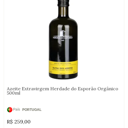
Azeite Extravirgem Herdade do Esporão Orgânico
500ml
País
PORTUGAL
de
R$
259,00
Origem: