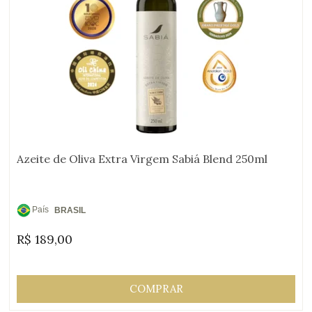
Azeite de Oliva Extra Virgem Sabiá Blend 250ml
País
BRASIL
de
R$
189,00
Origem:
COMPRAR