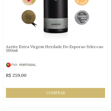
Azeite Extra Virgem Herdade Do Esporao Seleccao
500ml
País
PORTUGAL
de
R$
259,00
Origem:
COMPRAR