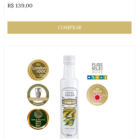
R$
139,00
Origem:
COMPRAR