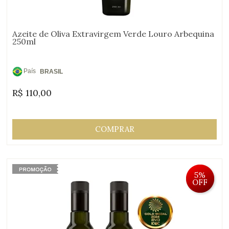
Azeite de Oliva Extravirgem Verde Louro Arbequina
250ml
País
BRASIL
de
R$
110,00
Origem:
COMPRAR
5%
OFF