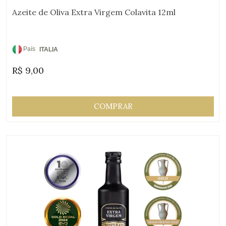
Azeite de Oliva Extra Virgem Colavita 12ml
País
ITALIA
de
R$
9,00
Origem:
COMPRAR