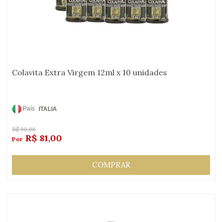
Colavita Extra Virgem 12ml x 10 unidades
País
ITALIA
de
Origem:
R$
90,00
R$
81,00
COMPRAR