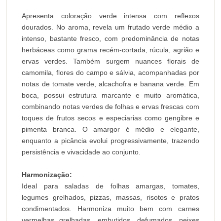
Apresenta coloração verde intensa com reflexos
dourados. No aroma, revela um frutado verde médio a
intenso, bastante fresco, com predominância de notas
herbáceas como grama recém-cortada, rúcula, agrião e
ervas verdes. Também surgem nuances florais de
camomila, flores do campo e sálvia, acompanhadas por
notas de tomate verde, alcachofra e banana verde. Em
boca, possui estrutura marcante e muito aromática,
combinando notas verdes de folhas e ervas frescas com
toques de frutos secos e especiarias como gengibre e
pimenta branca. O amargor é médio e elegante,
enquanto a picância evolui progressivamente, trazendo
persistência e vivacidade ao conjunto.
Harmonização:
Ideal para saladas de folhas amargas, tomates,
legumes grelhados, pizzas, massas, risotos e pratos
condimentados. Harmoniza muito bem com carnes
vermelhas grelhadas, embutidos, defumados, peixes