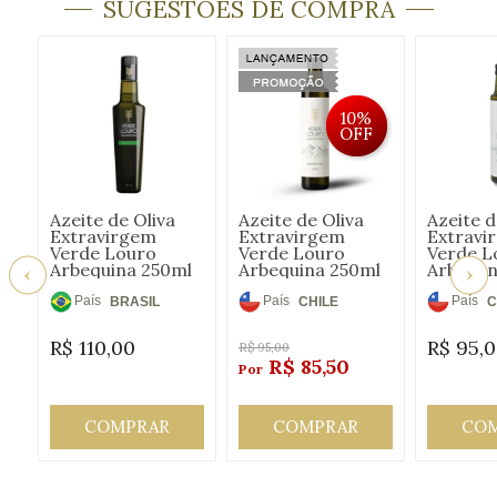
SUGESTÕES DE COMPRA
10%
OFF
Azeite de Oliva
Azeite de Oliva
Azeite d
Extravirgem
Extravirgem
Extravi
Verde Louro
Verde Louro
Verde L
Arbequina 250ml
Arbequina 250ml
Arbosan
País
País
País
BRASIL
CHILE
C
de
de
de
R$
110,00
R$
95,
Origem:
Origem:
Origem
R$
95,00
R$
85,50
COMPRAR
COMPRAR
CO