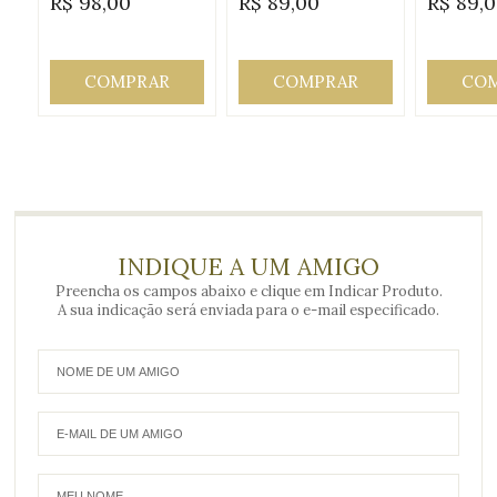
R$
98,00
R$
89,00
R$
89,
Origem:
Origem:
Origem
COMPRAR
COMPRAR
CO
INDIQUE A UM AMIGO
Preencha os campos abaixo e clique em Indicar Produto.
A sua indicação será enviada para o e-mail especificado.