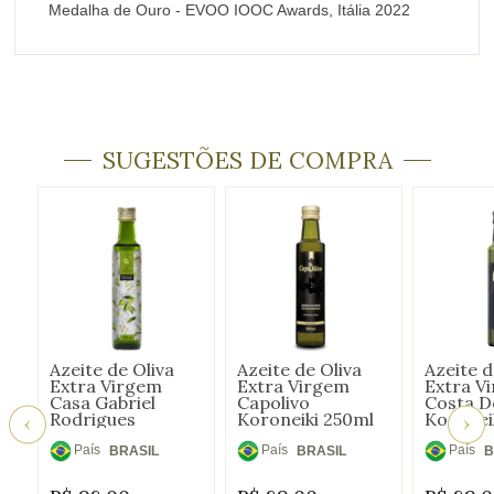
Medalha de Ouro - EVOO IOOC Awards, Itália 2022
SUGESTÕES DE COMPRA
Azeite de Oliva
Azeite de Oliva
Azeite d
Extra Virgem
Extra Virgem
Extra V
Casa Gabriel
Capolivo
Costa D
Rodrigues
Koroneiki 250ml
Koronei
Reserva Familiar
250ml
País
País
País
BRASIL
BRASIL
B
de
de
de