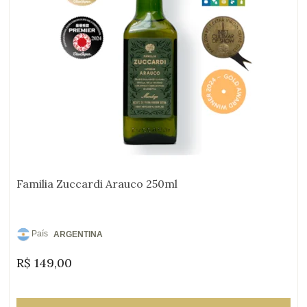
Familia Zuccardi Arauco 250ml
País
ARGENTINA
de
R$
149,00
Origem: