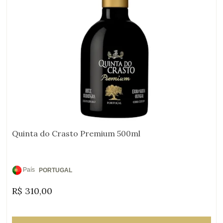
Quinta do Crasto Premium 500ml
País
PORTUGAL
de
R$
310,00
Origem: