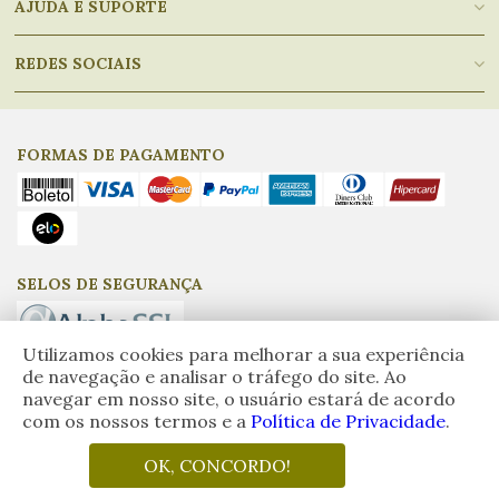
AJUDA E SUPORTE
REDES SOCIAIS
FORMAS DE PAGAMENTO
SELOS DE SEGURANÇA
Utilizamos cookies para melhorar a sua experiência
de navegação e analisar o tráfego do site. Ao
navegar em nosso site, o usuário estará de acordo
Empório do Azeite, CNPJ: 17.917.275/0001-97 - © Todos os direitos
com os nossos termos e a
Política de Privacidade
.
reservados.
Eventuais promoções, descontos e prazos de pagamento
expostos aqui são válidos apenas para compras via internet. As fotos,
textos e layout aqui veiculados são de propriedade da Loja. É proibida a
OK, CONCORDO!
utilização total ou parcial sem nossa autorização.