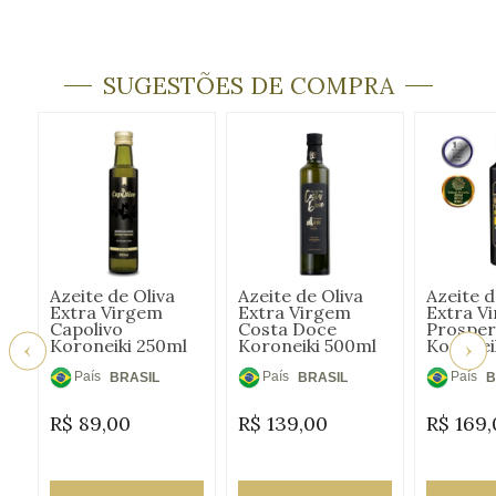
SUGESTÕES DE COMPRA
Azeite de Oliva
Azeite de Oliva
Azeite d
Extra Virgem
Extra Virgem
Extra V
Capolivo
Costa Doce
Prosper
Koroneiki 250ml
Koroneiki 500ml
Koronei
País
País
País
BRASIL
BRASIL
B
de
de
de
R$
89,00
R$
139,00
R$
169,
Origem:
Origem:
Origem