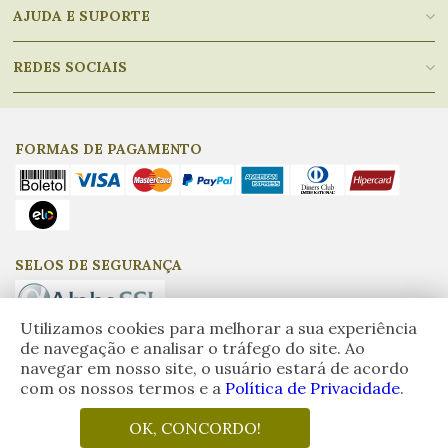
AJUDA E SUPORTE
REDES SOCIAIS
FORMAS DE PAGAMENTO
SELOS DE SEGURANÇA
Utilizamos cookies para melhorar a sua experiência
de navegação e analisar o tráfego do site. Ao
navegar em nosso site, o usuário estará de acordo
Empório do Azeite, CNPJ: 17.917.275/0001-97 - © Todos os direitos
com os nossos termos e a
Política de Privacidade
.
reservados.
Eventuais promoções, descontos e prazos de pagamento
expostos aqui são válidos apenas para compras via internet. As fotos,
textos e layout aqui veiculados são de propriedade da Loja. É proibida a
OK, CONCORDO!
utilização total ou parcial sem nossa autorização.