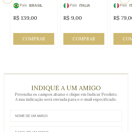
País
País
País
BRASIL
ITALIA
I
de
de
de
R$
139,00
R$
9,00
R$
79,0
Origem:
Origem:
Origem
COMPRAR
COMPRAR
CO
INDIQUE A UM AMIGO
Preencha os campos abaixo e clique em Indicar Produto.
A sua indicação será enviada para o e-mail especificado.