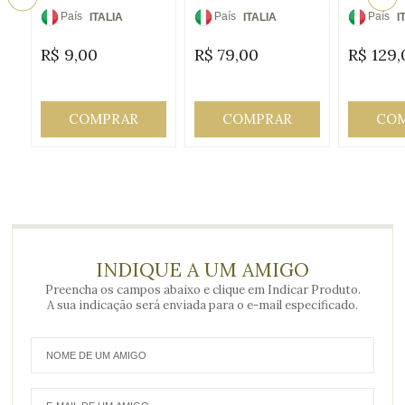
País
País
País
ITALIA
ITALIA
I
de
de
de
R$
9,00
R$
79,00
R$
129,
Origem:
Origem:
Origem
COMPRAR
COMPRAR
CO
INDIQUE A UM AMIGO
Preencha os campos abaixo e clique em Indicar Produto.
A sua indicação será enviada para o e-mail especificado.