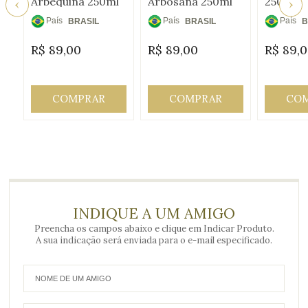
Arbequina 250ml
Arbosana 250ml
250ml
País
País
País
BRASIL
BRASIL
B
de
de
de
R$
89,00
R$
89,00
R$
89,
Origem:
Origem:
Origem
COMPRAR
COMPRAR
CO
INDIQUE A UM AMIGO
Preencha os campos abaixo e clique em Indicar Produto.
A sua indicação será enviada para o e-mail especificado.