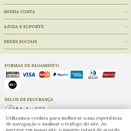
MINHA CONTA
AJUDA E SUPORTE
REDES SOCIAIS
FORMAS DE PAGAMENTO
SELOS DE SEGURANÇA
Utilizamos cookies para melhorar a sua experiência
de navegação e analisar o tráfego do site. Ao
navegar em nosso site, o usuário estará de acordo
Empório do Azeite, CNPJ: 17.917.275/0001-97 - © Todos os direitos