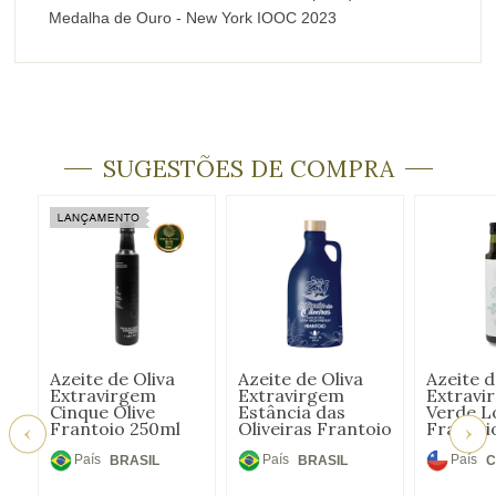
Medalha de Ouro - New York IOOC 2023
SUGESTÕES DE COMPRA
Azeite de Oliva
Azeite de Oliva
Azeite d
Extravirgem
Extravirgem
Extravi
Cinque Olive
Estância das
Verde L
Frantoio 250ml
Oliveiras Frantoio
Frantoi
Cerâmica 250ml
País
País
País
BRASIL
BRASIL
C
de
de
de