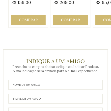
R$
159,00
R$
269,00
R$
95,
Origem:
Origem:
Origem
COMPRAR
COMPRAR
CO
INDIQUE A UM AMIGO
Preencha os campos abaixo e clique em Indicar Produto.
A sua indicação será enviada para o e-mail especificado.