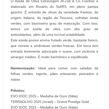
O Azeite de Oliva Extravirgem Al-Zait & Co Frantoio é
elaborado em Rosário do Sul/RS, em pleno pampa
gaúcho. É extraído de olivas da variedade frantoio, de
origem italiana, da região da Toscana, colhidas ainda
verdes, com baixíssimo grau de maturação. Com isso,
temos um azeite de oliva com alto grau de
antioxidantes, além de uma incrível estabilidade.
Este azeite possui aroma frutado verde, bastante fresco,
que remete a amêndoas verdes frescas. Em boca tem
entrada levemente adocicada e suave, com picância e
amargor médios. É muito harmônico e equilibrado.
Harmonização:
Ideal para comer com saladas de
folhas verdes, iogurte, pães artesanais, pescados e
sopas.
Prêmios:
EVO IOOC 2025 – Medalha de Ouro (Itália)
TERRAOLIVO 2025 (Israel) – Grand Prestige Gold
EVO IOOC 2023 – Medalha de Ouro (Itália)