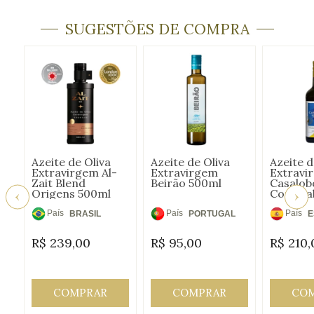
SUGESTÕES DE COMPRA
Azeite de Oliva
Azeite de Oliva
Azeite d
Extravirgem Al-
Extravirgem
Extravi
Zait Blend
Beirão 500ml
Casalob
Origens 500ml
Cornica
País
País
País
BRASIL
PORTUGAL
E
de
de
de
R$
239,00
R$
95,00
R$
210,
Origem:
Origem:
Origem
COMPRAR
COMPRAR
CO