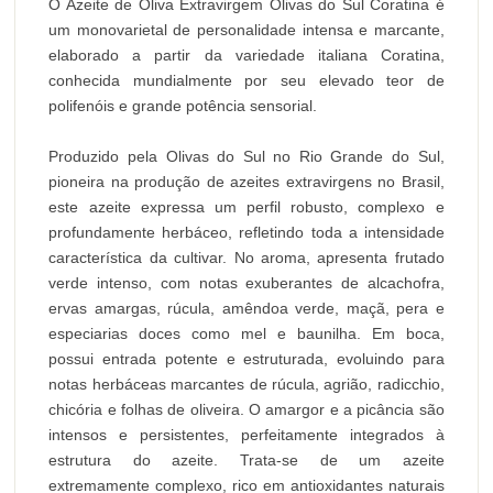
O Azeite de Oliva Extravirgem Olivas do Sul Coratina é
um monovarietal de personalidade intensa e marcante,
elaborado a partir da variedade italiana Coratina,
conhecida mundialmente por seu elevado teor de
polifenóis e grande potência sensorial.
Produzido pela Olivas do Sul no Rio Grande do Sul,
pioneira na produção de azeites extravirgens no Brasil,
este azeite expressa um perfil robusto, complexo e
profundamente herbáceo, refletindo toda a intensidade
característica da cultivar. No aroma, apresenta frutado
verde intenso, com notas exuberantes de alcachofra,
ervas amargas, rúcula, amêndoa verde, maçã, pera e
especiarias doces como mel e baunilha. Em boca,
possui entrada potente e estruturada, evoluindo para
notas herbáceas marcantes de rúcula, agrião, radicchio,
chicória e folhas de oliveira. O amargor e a picância são
intensos e persistentes, perfeitamente integrados à
estrutura do azeite. Trata-se de um azeite
extremamente complexo, rico em antioxidantes naturais