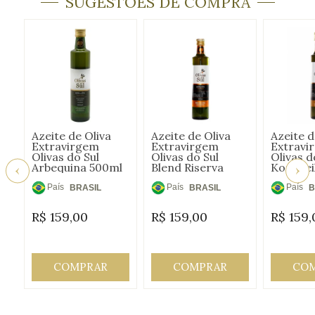
SUGESTÕES DE COMPRA
Azeite de Oliva
Azeite de Oliva
Azeite d
Extravirgem
Extravirgem
Extravi
Olivas do Sul
Olivas do Sul
Olivas d
Arbequina 500ml
Blend Riserva
Koronei
D'Oro 500ml
País
País
País
BRASIL
BRASIL
B
de
de
de
R$
159,00
R$
159,00
R$
159,
Origem:
Origem:
Origem
COMPRAR
COMPRAR
CO