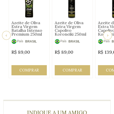
Azeite de Oliva
Azeite de Oliva
Azeite d
Extra Virgem
Extra Virgem
Extra V
Batalha Intenso
Capolivo
Capoliv
Premium 250ml
Koroneiki 250ml
Koronei
País
País
País
BRASIL
BRASIL
B
de
de
de
R$
89,00
R$
89,00
R$
139,
Origem:
Origem:
Origem
COMPRAR
COMPRAR
CO
INDIQUE A UM AMIGO