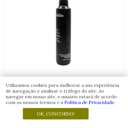
Azeite de Oliva Extravirgem Cinque Olive Arbequina
250ml
Utilizamos cookies para melhorar a sua experiência
de navegação e analisar o tráfego do site. Ao
navegar em nosso site, o usuário estará de acordo
País
BRASIL
com os nossos termos e a
Política de Privacidade
.
de
R$
159,00
Origem:
OK, CONCORDO!