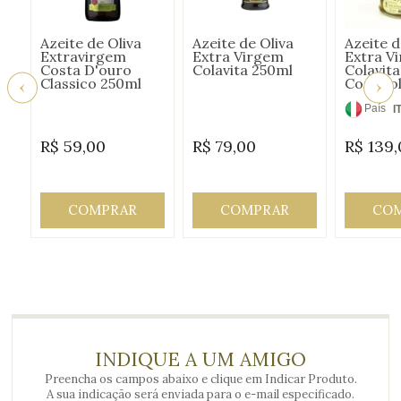
Azeite de Oliva
Azeite de Oliva
Azeite d
Extravirgem
Extra Virgem
Extra V
Costa D'ouro
Colavita 250ml
Colavita
Classico 250ml
Com Rol
País
I
de
R$
59,00
R$
79,00
R$
139,
Origem
COMPRAR
COMPRAR
CO
INDIQUE A UM AMIGO
Preencha os campos abaixo e clique em Indicar Produto.
A sua indicação será enviada para o e-mail especificado.