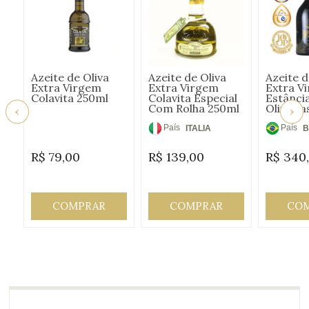
Azeite de Oliva
Azeite de Oliva
Azeite d
Extra Virgem
Extra Virgem
Extra V
Colavita 250ml
Colavita Especial
Estânci
Com Rolha 250ml
Oliveira
Signatu
Cerâmic
País
País
ITALIA
B
de
de
R$
79,00
R$
139,00
R$
340
Origem:
Origem
COMPRAR
COMPRAR
CO