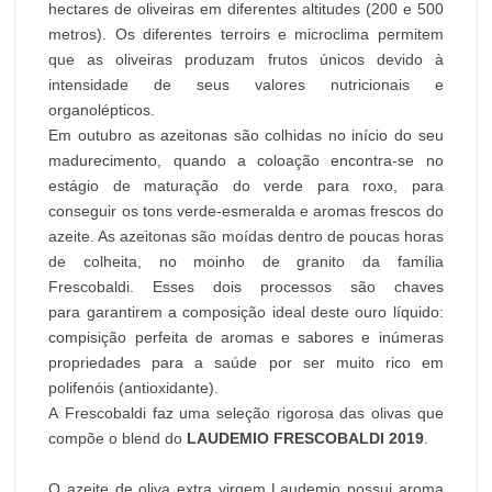
hectares de oliveiras em diferentes altitudes (200 e 500
metros). Os diferentes terroirs e microclima permitem
que as oliveiras produzam frutos únicos devido à
intensidade de seus valores nutricionais e
organolépticos.
Em outubro as azeitonas são colhidas no início do seu
madurecimento, quando a coloação encontra-se no
estágio de maturação do verde para roxo, para
conseguir os tons verde-esmeralda e aromas frescos do
azeite. As azeitonas são moídas dentro de poucas horas
de colheita, no moinho de granito da família
Frescobaldi. Esses dois processos são chaves
para garantirem a composição ideal deste ouro líquido:
compisição perfeita de aromas e sabores e inúmeras
propriedades para a saúde por ser muito rico em
polifenóis (antioxidante).
A Frescobaldi faz uma seleção rigorosa das olivas que
compõe o blend do
LAUDEMIO FRESCOBALDI 2019
.
O azeite de oliva extra virgem Laudemio possui aroma