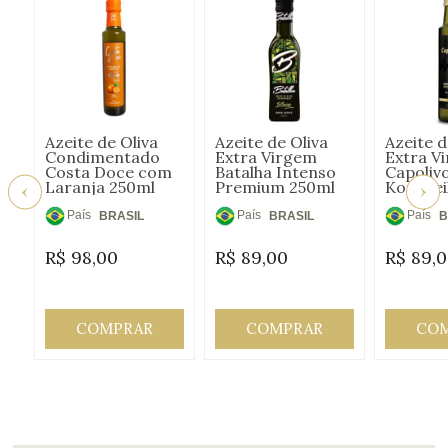
Azeite de Oliva
Azeite de Oliva
Azeite d
Condimentado
Extra Virgem
Extra V
Costa Doce com
Batalha Intenso
Capoliv
Laranja 250ml
Premium 250ml
Koronei
País
País
País
BRASIL
BRASIL
B
de
de
de
R$
98,00
R$
89,00
R$
89,
Origem:
Origem:
Origem
COMPRAR
COMPRAR
CO