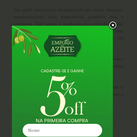
Seu perfil sensorial é caracterizado por notas intensas,
proporcionando uma experiência gustativa rica e
complexa. Este azeite é produzido por meio de infusão
natural, onde o azeite é combinado com o aroma das
trufas brancas italianas selecionadas, garantindo um
equilíbrio perfeito entre sabor e elegância.
Harmonização:
Ideal com para realçar pratos como
massas, risotos, carnes, carpaccios, ovos, molhos
(vermelhos ou brancos), queijos, pães e sopas.
Dica do Empório do Azeite:
Consideramos este o
melhor azeite trufado do mercado atualmente. Talvez o
azeite com maior intesidade de sabor “trufado”.