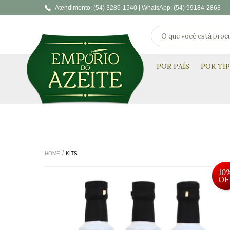
Atendimento:
(54) 3286-1540 |
WhatsApp:
(54) 99184-2863
POR PAÍS
POR TI
HOME
KITS
10
OF