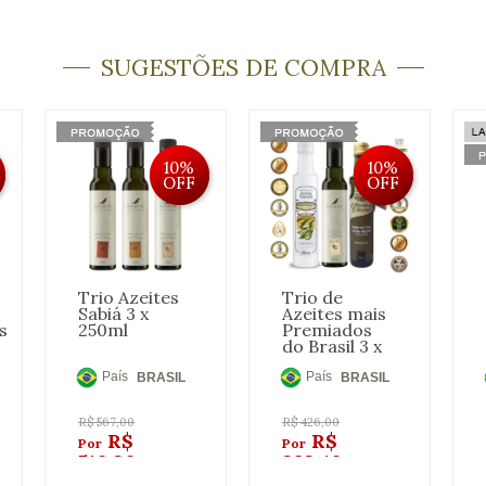
SUGESTÕES DE COMPRA
10%
10%
OFF
OFF
Trio Azeites
Trio de
Sabiá 3 x
Azeites mais
s
250ml
Premiados
do Brasil 3 x
250ml
País
País
BRASIL
BRASIL
de
de
Origem:
Origem:
R$
567,00
R$
426,00
R$
R$
510,30
383,40