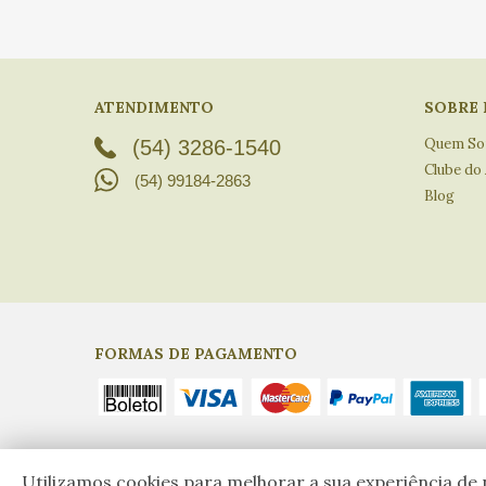
ATENDIMENTO
SOBRE 
Quem S
(54) 3286-1540
Clube do
(54) 99184-2863
Blog
FORMAS DE PAGAMENTO
Empório do Azeite, CNPJ: 17.917.275/0001-97 - © Todos os di
Utilizamos cookies para melhorar a sua experiência de n