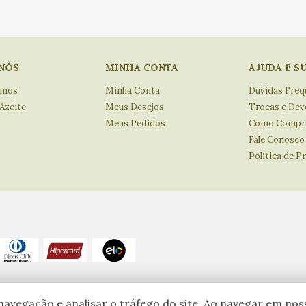
NÓS
MINHA CONTA
AJUDA E S
omos
Minha Conta
Dúvidas Freq
 Azeite
Meus Desejos
Trocas e Dev
Meus Pedidos
Como Compr
Fale Conosco
Política de P
reitos reservados.
Eventuais promoções, descontos e prazos de
avegação e analisar o tráfego do site. Ao navegar em noss