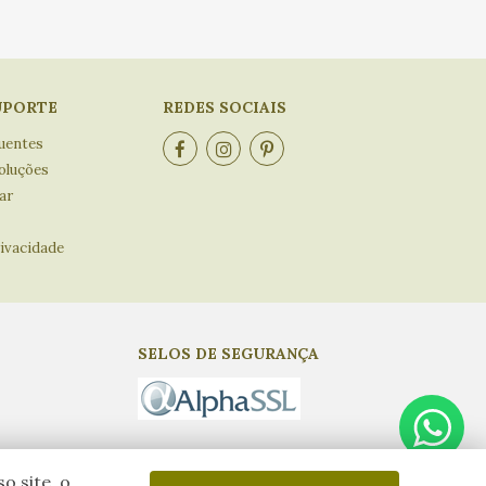
UPORTE
REDES SOCIAIS
uentes
oluções
ar
rivacidade
SELOS DE SEGURANÇA
o site, o