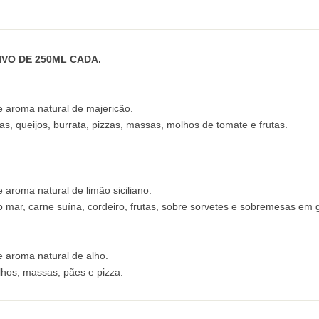
IVO DE 250ML CADA.
e aroma natural de majericão.
as, queijos, burrata, pizzas, massas, molhos de tomate e frutas.
 aroma natural de limão siciliano.
o mar, carne suína, cordeiro, frutas, sobre sorvetes e sobremesas em g
e aroma natural de alho.
lhos, massas, pães e pizza.