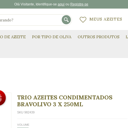
Olá
Visitante
, Identifique-se
aqui
Registre-se
MEUS AZEITES
PO DE AZEITE
POR TIPO DE OLIVA
OUTROS PRODUTOS
%
TRIO AZEITES CONDIMENTADOS
F
BRAVOLIVO 3 X 250ML
SKU 982439
VOLUME