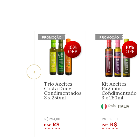
10%
10%
OFF
OFF
Trio Azeites
Kit Azeites
Costa Doce
Paganini
Condimentados
Condimentado
3 x 250ml
3 x 250ml
País
ITALIA
de
Origem:
R$
294,00
R$
387,00
R$
R$
264,60
348,30