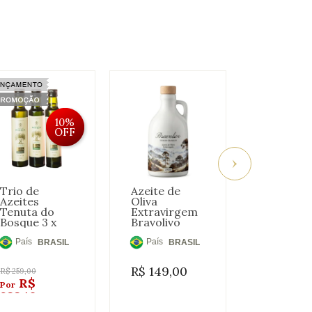
10%
OFF
Trio de
Azeite de
Bravolivo
Azeites
Oliva
com
Tenuta do
Extravirgem
Manjeric
Bosque 3 x
Bravolivo
250ml
250ml
Terroir
Gramado
País
País
País
BRASIL
BRASIL
BR
Cerâmica
de
de
de
250ml
R$
149,00
R$
89,0
Origem:
Origem:
Origem:
R$
259,00
R$
233,10