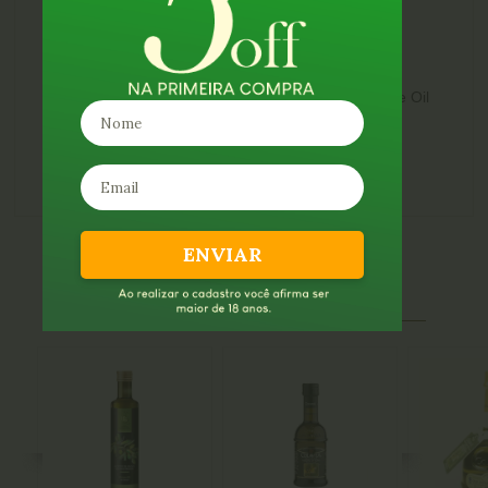
NYIOOC 2020 – MEDALHA DE PRATA (EUA)
JAPAN IOOC 2019 – Medalha de Ouro (Japão)
Medalha de Prata - NYOOC 2019
2018 Gold Award - OLIVE JAPAN International Olive Oil
Competition
Gold Award - New York International Olive Oil
Competition
ENVIAR
SUGESTÕES DE COMPRA