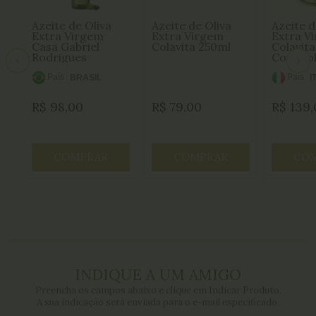
Azeite de Oliva
Azeite de Oliva
Azeite d
Extra Virgem
Extra Virgem
Extra V
Casa Gabriel
Colavita 250ml
Colavita
Rodrigues
Com Rol
Koroneiki 250ml
País
País
BRASIL
I
de
de
R$
98,00
R$
79,00
R$
139,
Origem:
Origem
COMPRAR
COMPRAR
CO
INDIQUE A UM AMIGO
Preencha os campos abaixo e clique em Indicar Produto.
A sua indicação será enviada para o e-mail especificado.