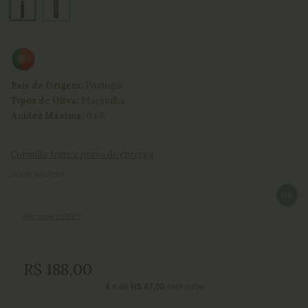
País de Origem:
Portugal
Tipos de Oliva:
Maçanilha
Acidez Máxima:
0,1%
Consulte frete e prazo de entrega
DIGITE SEU CEP:
Não sabe o CEP?
R$ 188,00
4
x
de
R$ 47,00
sem juros