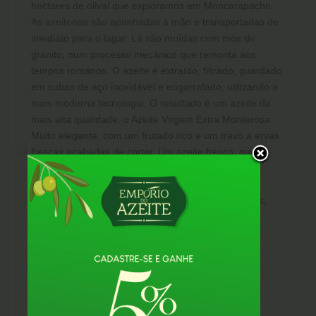
hectares de olival que exploramos em Moncarapacho.
As azeitonas são apanhadas à mão e transportadas de
imediato para o lagar. Lá são moídas com mós de
granito, num processo mecânico que remonta aos
tempos romanos. O azeite é extraído, filtrado, guardado
em cubas de aço inoxidável e engarrafado, utilizando a
mais moderna tecnologia. O resultado é um azeite da
mais alta qualidade: o Azeite Virgem Extra Monterosa.
Muito elegante, com um frutado rico e um travo a ervas
frescas acabadas de cortar. Um azeite fresco, que
termina deixando um ligeiro travo picante.
Harmonização:
Combina na perfeição com saladas,
legumes e pães.
Prêmios:
NEW YORK IOOC 2024 - Medalha de Prata (EUA)
Japan IOOC 2024 (Japão) - Medalha de Prata
Japan IOOC 2022 - Medalha de Prata (Japão)
NY IOOC 2022 – Medalha de Prata (EUA)