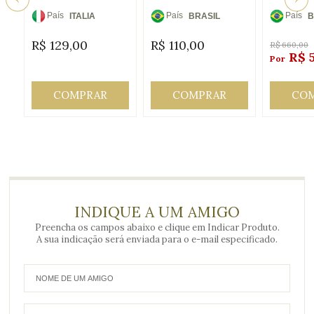
País
País
País
ITALIA
BRASIL
B
de
de
de
R$
129,00
R$
110,00
Origem:
Origem:
Origem
R$
660,00
R$
COMPRAR
COMPRAR
CO
INDIQUE A UM AMIGO
Preencha os campos abaixo e clique em Indicar Produto.
A sua indicação será enviada para o e-mail especificado.