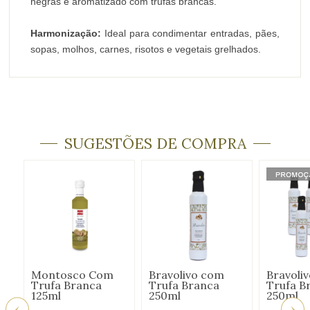
negras e aromatizado com trufas brancas.
Harmonização:
Ideal para condimentar entradas, pães,
sopas, molhos, carnes, risotos e vegetais grelhados.
SUGESTÕES DE COMPRA
Montosco Com
Bravolivo com
Bravoli
Trufa Branca
Trufa Branca
Trufa B
125ml
250ml
250ml