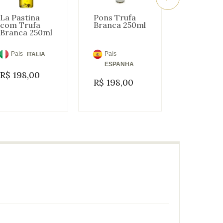
La Pastina
Pons Trufa
Azeite de
com Trufa
Branca 250ml
Oliva Ext
Branca 250ml
Virgem C
D'ouro 
Trufa Ne
250ml
País
País
País
ITALIA
IT
de
de
de
ESPANHA
R$
198,00
R$
129,0
Origem:
Origem:
Origem:
R$
198,00