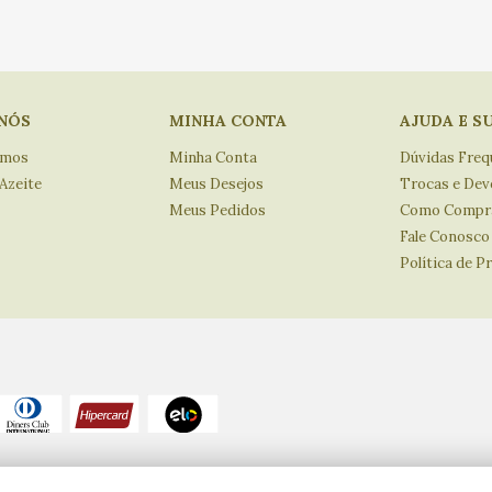
NÓS
MINHA CONTA
AJUDA E S
omos
Minha Conta
Dúvidas Freq
 Azeite
Meus Desejos
Trocas e Dev
Meus Pedidos
Como Compr
Fale Conosco
Política de P
reitos reservados.
Eventuais promoções, descontos e prazos de