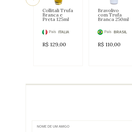
Collitali Trufa
Bravolivo
Branca e
com Trufa
Preta 125ml
Branca 250ml
País
País
ITALIA
BRASIL
de
de
R$
129,00
R$
110,00
Origem:
Origem: