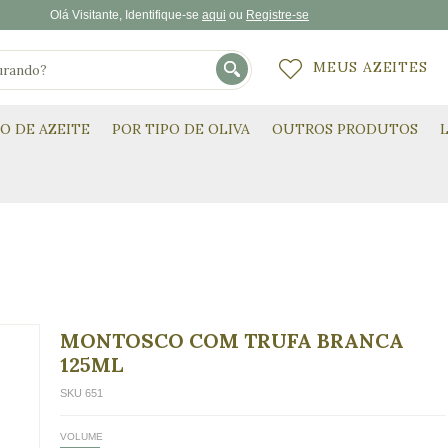
Olá
Visitante
, Identifique-se
aqui
Registre-se
MEUS AZEITES
PO DE AZEITE
POR TIPO DE OLIVA
OUTROS PRODUTOS
MONTOSCO COM TRUFA BRANCA
125ML
SKU 651
VOLUME