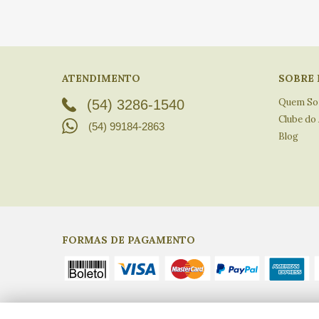
ATENDIMENTO
SOBRE 
Quem S
(54) 3286-1540
Clube do
(54) 99184-2863
Blog
FORMAS DE PAGAMENTO
Empório do Azeite, CNPJ: 17.917.275/0001-97 - © Todos os di