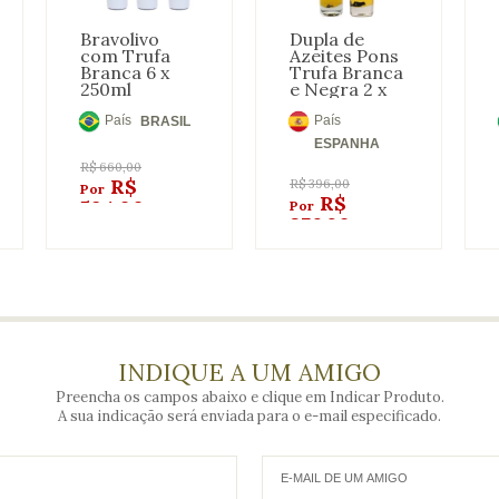
Bravolivo
Dupla de
com Trufa
Azeites Pons
Branca 6 x
Trufa Branca
250ml
e Negra 2 x
250ml
País
País
BRASIL
de
de
ESPANHA
Origem:
Origem:
R$
660,00
R$
R$
396,00
R$
594,00
376,20
INDIQUE A UM AMIGO
Preencha os campos abaixo e clique em Indicar Produto.
A sua indicação será enviada para o e-mail especificado.