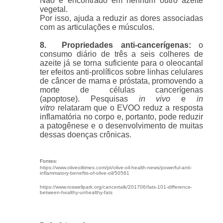
Não é encontrado em nenhum outro azeite
vegetal.
Por isso, ajuda a reduzir as dores associadas
com as articulações e músculos.
8. Propriedades anti-cancerígenas:
o
consumo diário de três a seis colheres de
azeite já se torna suficiente para o oleocantal
ter efeitos anti-prolíficos sobre linhas celulares
de câncer de mama e próstata, promovendo a
morte de células cancerígenas
(apoptose). Pesquisas
in vivo
e
in
vitro
relataram que o EVOO reduz a resposta
inflamatória no corpo e, portanto, pode reduzir
a patogênese e o desenvolvimento de muitas
dessas doenças crônicas.
Fontes:
https://www.
oliveoiltimes.com/pt/olive-
oil-health-news/powerful-anti-
inflammatory-benefits-of-
olive-oil/50581
https://www.roswellpark.org/cancertalk/201706/fats-101-difference-
between-healthy-unhealthy-fats